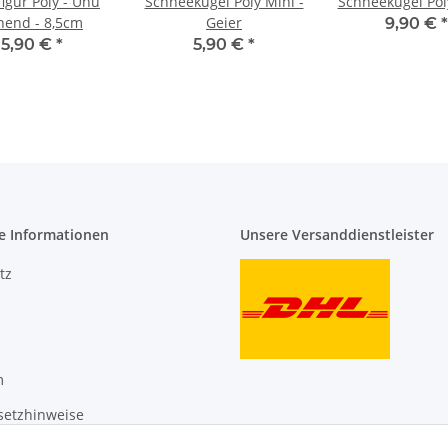
igur Poly - Uhu
Schneekugel Poly Mini -
Schneekugel Pol
hend - 8,5cm
Geier
9,90 €
*
5,90 €
*
5,90 €
*
e Informationen
Unsere Versanddienstleister
tz
m
setzhinweise