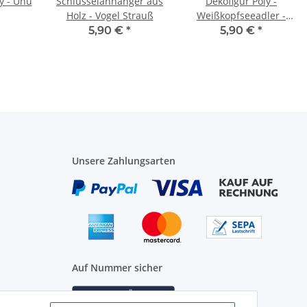
y - Uhu
Schlüsselanhänger aus
Dekofigur Poly -
Holz - Vogel Strauß
Weißkopfseeadler -
12cm
5,90 €
*
5,90 €
*
Unsere Zahlungsarten
Auf Nummer sicher