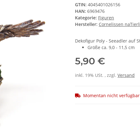
GTIN:
4045401026156
HAN:
6969476
Kategorie:
Figuren
Hersteller:
Cornelissen naTier
Dekofigur Poly - Seeadler auf S
Größe ca. 9,0 - 11,5 cm
5,90 €
inkl. 19% USt. , zzgl.
Versand
Momentan nicht verfügbar