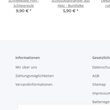
Schneekugel Poly -
Schlüsselanhänger aus
Dekof
Schleiereule
Holz - Buntfalke
ru
9,90 €
*
5,90 €
*
Informationen
Gesetzlich
Wir über uns
Datenschu
Zahlungsmöglichkeiten
AGB
Versandinformationen
Sitemap
Impressu
Batteriege