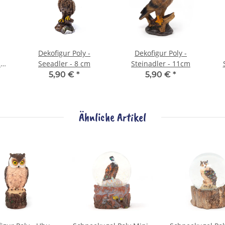
Dekofigur Poly -
Dekofigur Poly -
-
Seeadler - 8 cm
Steinadler - 11cm
5,90 €
*
5,90 €
*
Ähnliche Artikel