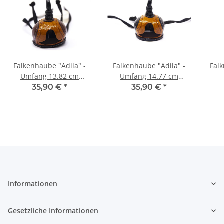
Falkenhaube "Adila" -
Falkenhaube "Adila" -
Falk
Umfang 13.82 cm
Umfang 14.77 cm
braun/cognac
schwarz/cognac
35,90 €
*
35,90 €
*
Informationen
Gesetzliche Informationen