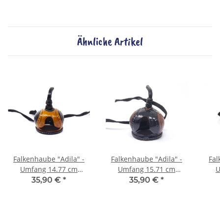
Ähnliche Artikel
Falkenhaube "Adila" -
Falkenhaube "Adila" -
Fal
Umfang 14.77 cm
Umfang 15.71 cm
U
schwarz/cognac
braun/schwarz
35,90 €
*
35,90 €
*