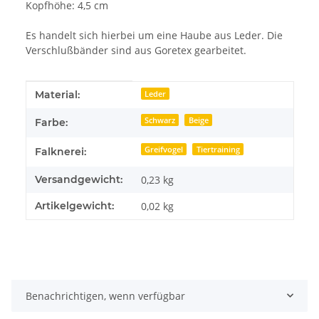
Kopfhöhe: 4,5 cm
Es handelt sich hierbei um eine Haube aus Leder. Die
Verschlußbänder sind aus Goretex gearbeitet.
Produkteigenschaft
Wert
Material:
Leder
Schwarz
Beige
Farbe:
Greifvogel
Tiertraining
Falknerei:
Versandgewicht:
0,23 kg
Artikelgewicht:
0,02
kg
Benachrichtigen, wenn verfügbar