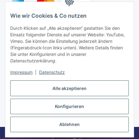
Wie wir Cookies & Co nutzen
Auf Nummer sicher
Durch Klicken auf „Alle akzeptieren“ gestatten Sie den
Einsatz folgender Dienste auf unserer Website: YouTube,
Vimeo. Sie können die Einstellung jederzeit ändern
(Fingerabdruck-Icon links unten). Weitere Details finden
Sie unter
Konfigurieren
und in unserer
Ein Partnershop der
Datenschutzerklärung
.
Impressum
|
Datenschutz
Alle akzeptieren
Vertrag widerrufen
Konfigurieren
* Alle Preise inkl. gesetzlicher USt., zzgl.
Versand
Ablehnen
© TIPADA-Shop