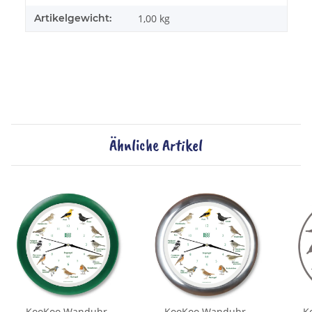
Artikelgewicht:
1,00
kg
Ähnliche Artikel
KooKoo Wanduhr -
KooKoo Wanduhr -
K