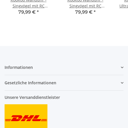
Singvögel mit RC
Singvögel mit RC
Ultr
Funkquarzwerk - 34cm,
Funkquarzwerk - 34cm,
79,99 €
*
79,99 €
*
grün
Alu
Informationen
Gesetzliche Informationen
Unsere Versanddienstleister