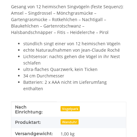
Gesang von 12 heimischen Singvögeln (feste Sequenz):
Amsel – Singdrossel – Mönchgrasmücke –
Gartengrasmücke – Rotkehlchen – Nachtigall –
Blaukehlchen – Gartenrotschwanz –
Halsbandschnäpper – Fitis – Heidelerche – Pirol
stündlich singt einer von 12 heimischen Vögeln
echte Naturaufnahmen von Jean-Claude Roché
Lichtsensor: nachts gehen die Vögel in ihr Nest
schlafen
ultra-flaches Quarzwerk, kein Ticken
34 cm Durchmesser
Batterien: 2 x AAA nicht im Lieferumfang
enthalten
Nach
Produkteigenschaft
Wert
Vogelpark
Einrichtung:
Produktart:
Wanduhr
Versandgewicht:
1,00 kg