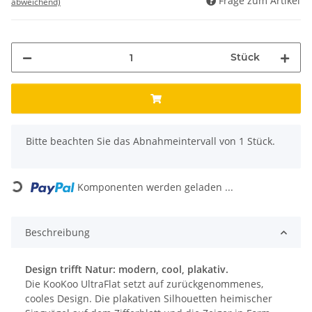
Frage zum Artikel
abweichend)
Stück
x
Bitte beachten Sie das Abnahmeintervall von 1 Stück.
Loading...
Komponenten werden geladen ...
Beschreibung
Design trifft Natur: modern, cool, plakativ.
Die KooKoo UltraFlat setzt auf zurückgenommenes,
cooles Design. Die plakativen Silhouetten heimischer