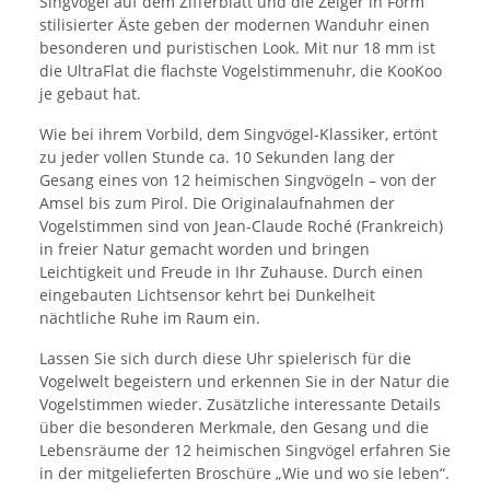
Singvögel auf dem Zifferblatt und die Zeiger in Form
stilisierter Äste geben der modernen Wanduhr einen
besonderen und puristischen Look. Mit nur 18 mm ist
die UltraFlat die flachste Vogelstimmenuhr, die KooKoo
je gebaut hat.
Wie bei ihrem Vorbild, dem Singvögel-Klassiker, ertönt
zu jeder vollen Stunde ca. 10 Sekunden lang der
Gesang eines von 12 heimischen Singvögeln – von der
Amsel bis zum Pirol. Die Originalaufnahmen der
Vogelstimmen sind von Jean-Claude Roché (Frankreich)
in freier Natur gemacht worden und bringen
Leichtigkeit und Freude in Ihr Zuhause. Durch einen
eingebauten Lichtsensor kehrt bei Dunkelheit
nächtliche Ruhe im Raum ein.
Lassen Sie sich durch diese Uhr spielerisch für die
Vogelwelt begeistern und erkennen Sie in der Natur die
Vogelstimmen wieder. Zusätzliche interessante Details
über die besonderen Merkmale, den Gesang und die
Lebensräume der 12 heimischen Singvögel erfahren Sie
in der mitgelieferten Broschüre „Wie und wo sie leben“.