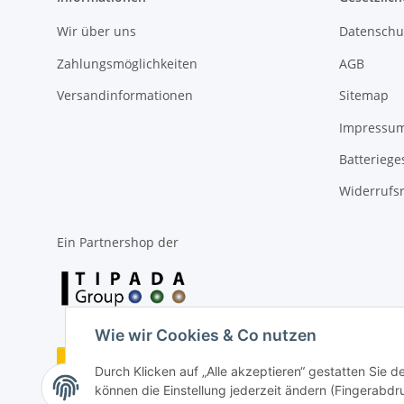
Wir über uns
Datenschu
Zahlungsmöglichkeiten
AGB
Versandinformationen
Sitemap
Impressu
Batteriege
Widerrufs
Ein Partnershop der
Wie wir Cookies & Co nutzen
Vertrag widerrufen
Durch Klicken auf „Alle akzeptieren“ gestatten Sie d
können die Einstellung jederzeit ändern (Fingerabdru