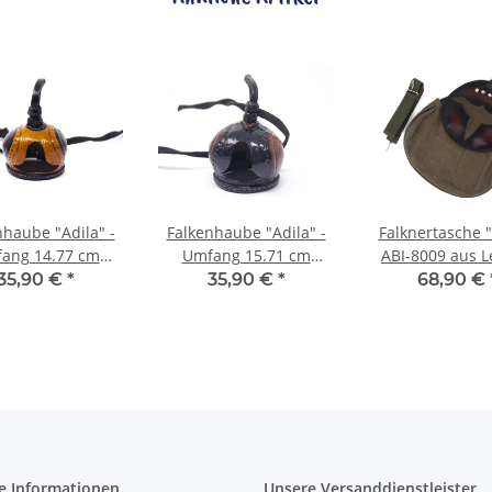
nhaube "Adila" -
Falkenhaube "Adila" -
Falknertasche "
ang 14.77 cm
Umfang 15.71 cm
ABI-8009 aus L
hwarz/cognac
braun/schwarz
Vogelmotiv
35,90 €
*
35,90 €
*
68,90 €
dunkelgrün/b
e Informationen
Unsere Versanddienstleister