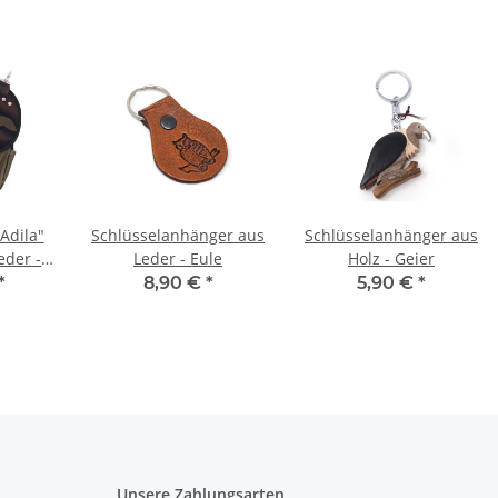
Adila"
Schlüsselanhänger aus
Schlüsselanhänger aus
eder -
Leder - Eule
Holz - Geier
 -
*
8,90 €
*
5,90 €
*
raun
Unsere Zahlungsarten