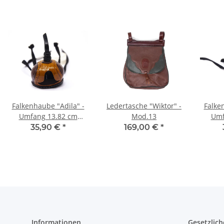
Falkenhaube "Adila" -
Ledertasche "Wiktor" -
Falke
Umfang 13.82 cm
Mod.13
Umf
braun/cognac
sc
35,90 €
*
169,00 €
*
Informationen
Gesetzlich