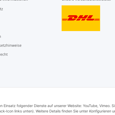
tz
m
setzhinweise
recht
en Einsatz folgender Dienste auf unserer Website: YouTube, Vimeo. S
ck-Icon links unten). Weitere Details finden Sie unter
Konfigurieren
un