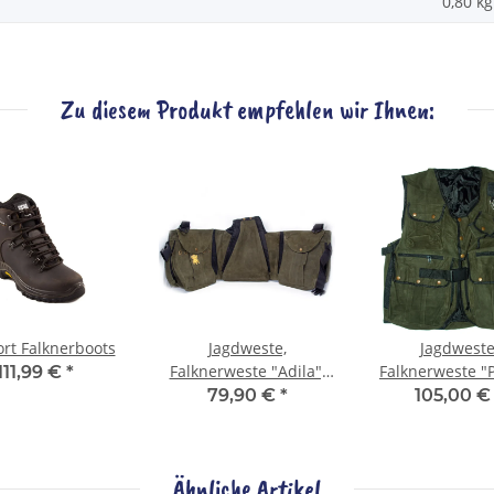
0,80
kg
Zu diesem Produkt empfehlen wir Ihnen:
ort Falknerboots
Jagdweste,
Jagdweste
Falknerweste "Adila",
Falknerweste "P
111,99 €
*
Nubuk Leder - Olivgrün
Nubuk Leder - O
79,90 €
*
105,00 
Ähnliche Artikel