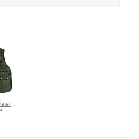
,
ablo",
livgrün
€
*