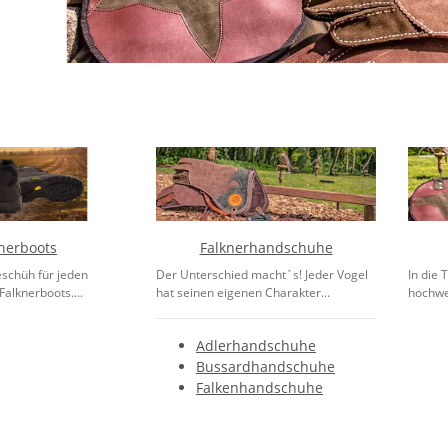
nerboots
Falknerhandschuhe
schüh für jeden
Der Unterschied macht`s! Jeder Vogel
In die 
Falknerboots....
hat seinen eigenen Charakter...
hochwer
Adlerhandschuhe
Bussardhandschuhe
Falkenhandschuhe