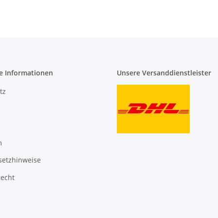
e Informationen
Unsere Versanddienstleister
tz
m
setzhinweise
recht