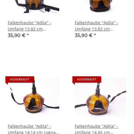
Falkenhaube "Adila" -
Falkenhaube "Adila" -
Umfang 13.82 cm
Umfang 13.82 cm
braun/cognac
braun/cognac
35,90 €
*
35,90 €
*
AUSVERKAUFT
AUSVERKAUFT
Falkenhaube "Adila" -
Falkenhaube "Adila" -
Umfang 14,14 cm cognac-
Umfang 14.45 cm