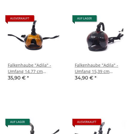
AUSVERKAUFT
AUF LAGER
Falkenhaube "Adila" -
Falkenhaube "Adila" -
Umfang 14.77 cm
Umfang 15,39 cm
schwarz/cognac
schwarz-rot
35,90 €
*
34,90 €
*
AUF LAGER
AUSVERKAUFT