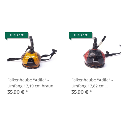
AUF LAGER
AUF LAGER
Falkenhaube "Adila" -
Falkenhaube "Adila" -
Umfang 13,19 cm braun-
Umfang 13,82 cm
cognac
schwarz-rot
35,90 €
*
35,90 €
*