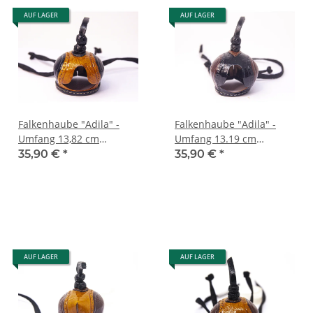
AUF LAGER
AUF LAGER
Falkenhaube "Adila" -
Falkenhaube "Adila" -
Umfang 13,82 cm
Umfang 13.19 cm
schwarz/cognac
braun/schwarz
35,90 €
*
35,90 €
*
AUF LAGER
AUF LAGER