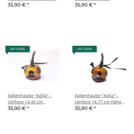
rot
braun/cognac
35,90 €
*
35,90 €
*
AUF LAGER
AUF LAGER
Falkenhaube "Adila" -
Falkenhaube "Adila" -
Umfang 14.45 cm
Umfang 14.77 cm Höhe
cognac/schwarz
3.7cm braun/cognac
35,90 €
*
35,90 €
*