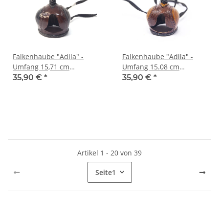
Falkenhaube "Adila" -
Falkenhaube "Adila" -
Umfang 15,71 cm
Umfang 15.08 cm
braun/schwarz
braun/cognac
35,90 €
*
35,90 €
*
Artikel 1 - 20 von 39
Seite
1