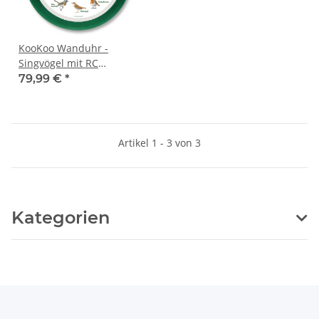
KooKoo Wanduhr -
Singvögel mit RC
Funkquarzwerk - 34cm,
79,99 €
*
grün
Artikel 1 - 3 von 3
Kategorien