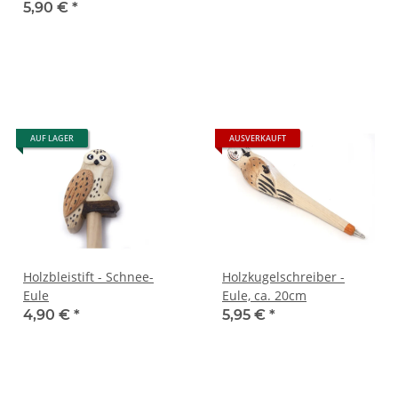
5,90 €
*
AUF LAGER
AUSVERKAUFT
Holzbleistift - Schnee-
Holzkugelschreiber -
Eule
Eule, ca. 20cm
4,90 €
*
5,95 €
*