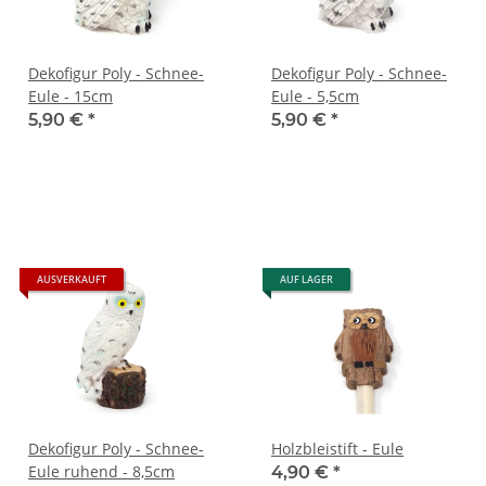
Dekofigur Poly - Schnee-
Dekofigur Poly - Schnee-
Eule - 15cm
Eule - 5,5cm
5,90 €
*
5,90 €
*
AUSVERKAUFT
AUF LAGER
Dekofigur Poly - Schnee-
Holzbleistift - Eule
Eule ruhend - 8,5cm
4,90 €
*