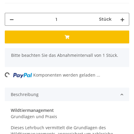
Stück
x
Bitte beachten Sie das Abnahmeintervall von 1 Stück.
ing...
Komponenten werden geladen ...
Beschreibung
Wildtiermanagement
Grundlagen und Praxis
Dieses Lehrbuch vermittelt die Grundlagen des
Wildtiermanagements, angereichert um zahlreiche