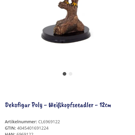
Dekofigur Poly - Weißkopfseeadler - 12cm
Artikelnummer:
CL6969122
GTIN:
4045401691224
HAN:
6969122