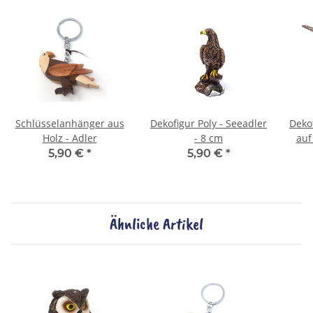
Schlüsselanhänger aus
Dekofigur Poly - Seeadler
Dekof
Holz - Adler
- 8 cm
auf
5,90 €
*
5,90 €
*
Ähnliche Artikel