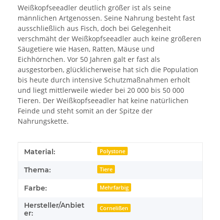
Weißkopfseeadler deutlich größer ist als seine
männlichen Artgenossen. Seine Nahrung besteht fast
ausschließlich aus Fisch, doch bei Gelegenheit
verschmäht der Weißkopfseeadler auch keine größeren
Säugetiere wie Hasen, Ratten, Mäuse und
Eichhörnchen. Vor 50 Jahren galt er fast als
ausgestorben, glücklicherweise hat sich die Population
bis heute durch intensive Schutzmaßnahmen erholt
und liegt mittlerweile wieder bei 20 000 bis 50 000
Tieren. Der Weißkopfseeadler hat keine natürlichen
Feinde und steht somit an der Spitze der
Nahrungskette.
Produkteigenschaft
Wert
Material:
Polystone
Thema:
Tiere
Farbe:
Mehrfarbig
Hersteller/Anbiet
Cornelißen
er: