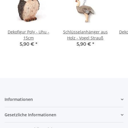
Dekofigur Poly - Uhu -
Schlüsselanhänger aus
Deko
15cm
Holz - Vogel Strauß
5,90 €
*
5,90 €
*
Informationen
Gesetzliche Informationen