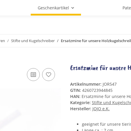
Geschenkartikel
Pat
ren
Stifte und Kugelschreiber
Ersatzmine für unsere Holzkugelschrei
Ersatzmine für unsere H
Artikelnummer:
JOR547
GTIN:
4260723944845
HAN:
Ersatzmine für unsere Ho
Kategorie:
Stifte und Kugelsch
Hersteller:
JOJO e.K.
geeignet für unsere tier
Länge ca. : 7 cm