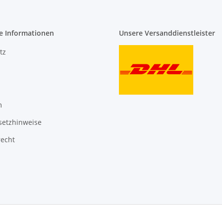
e Informationen
Unsere Versanddienstleister
tz
m
setzhinweise
recht