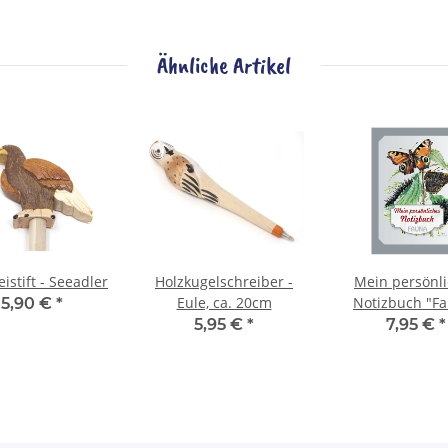
Ähnliche Artikel
eistift - Seeadler
Holzkugelschreiber -
Mein persönl
Eule, ca. 20cm
Notizbuch "F
5,90 €
*
5,95 €
*
7,95 €
*