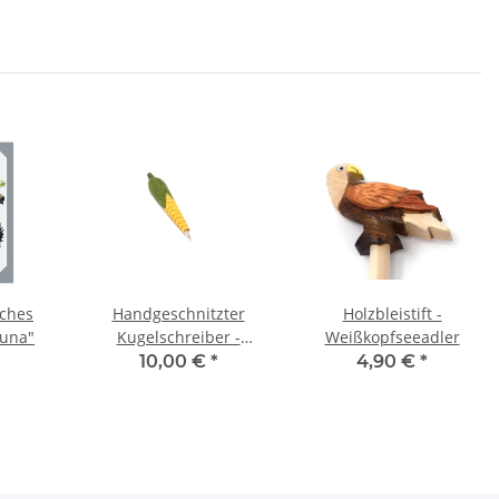
iches
Handgeschnitzter
Holzbleistift -
auna"
Kugelschreiber -
Weißkopfseeadler
Maiskolben
10,00 €
*
4,90 €
*