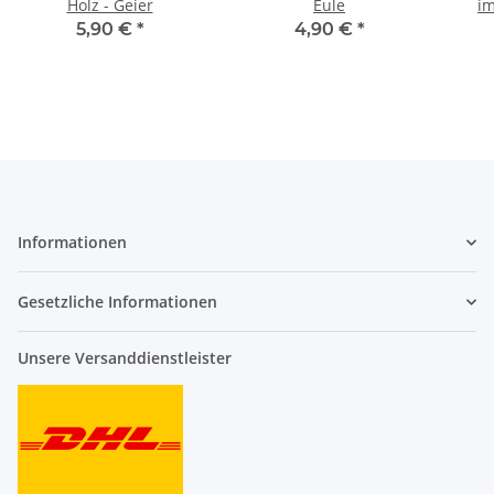
Holz - Geier
Eule
i
5,90 €
*
4,90 €
*
Informationen
Gesetzliche Informationen
Unsere Versanddienstleister