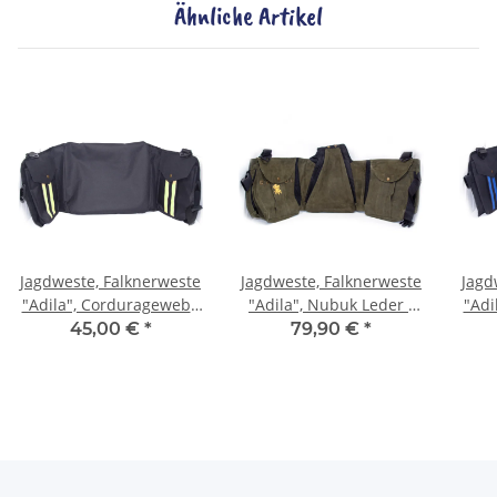
Ähnliche Artikel
Jagdweste, Falknerweste
Jagdweste, Falknerweste
Jagd
"Adila", Corduragewebe
"Adila", Nubuk Leder -
"Adi
- Streifen Neongelb
Olivgrün
45,00 €
*
79,90 €
*