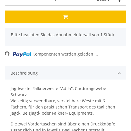
x
Bitte beachten Sie das Abnahmeintervall von 1 Stück.
ading...
Komponenten werden geladen ...
Beschreibung
Jagdweste, Falknerweste "Adila", Corduragewebe -
Schwarz
Vielseitig verwendbare, verstellbare Weste mit 6
Fächern, für den praktischen Transport des täglichen
Jagd-, Beizjagd- oder Falkner- Equipments.
Die zwei Vordertaschen sind über einen Druckknöpfe
zugänglich und in jeweils zwei Fächer unterteilt.