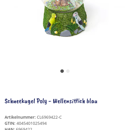
Schneekugel Poly - Wellensittich blau
Artikelnummer:
CL6969422-C
GTIN:
4045401025494
HAN:
6969422