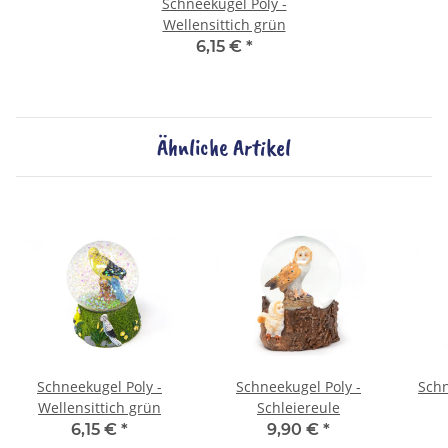
Schneekugel Poly -
Wellensittich grün
6,15 €
*
Ähnliche Artikel
Schneekugel Poly -
Schneekugel Poly -
Schn
Wellensittich grün
Schleiereule
6,15 €
*
9,90 €
*