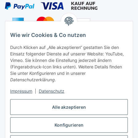
Wie wir Cookies & Co nutzen
Auf Nummer sicher
Durch Klicken auf „Alle akzeptieren“ gestatten Sie den
Einsatz folgender Dienste auf unserer Website: YouTube,
Vimeo. Sie können die Einstellung jederzeit ändern
(Fingerabdruck-Icon links unten). Weitere Details finden
Sie unter
Konfigurieren
und in unserer
Ein Partnershop der
Datenschutzerklärung
.
Impressum
|
Datenschutz
Alle akzeptieren
Vertrag widerrufen
Konfigurieren
* Alle Preise inkl. gesetzlicher USt., zzgl.
Versand