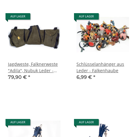
AUF LAGER
AUF LAGER
Jagdweste, Falknerweste
Schlüsselanhänger aus
"Adila", Nubuk Leder -
Leder - Falkenhaube
Olivgrün
79,90 €
*
6,99 €
*
AUF LAGER
AUF LAGER