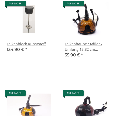
AUF LAGER
AUF LAGER
Falkenblock Kunststoff
Falkenhaube "Adila" -
Umfang 13.82 cm
134,90 €
*
braun/cognac
35,90 €
*
AUF LAGER
AUF LAGER