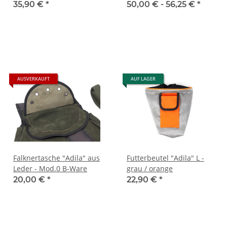
schwarz
Dunkelgrün / Braun
35,90 €
*
50,00 € -
56,25 €
*
AUSVERKAUFT
AUF LAGER
Falknertasche "Adila" aus
Futterbeutel "Adila" L -
Leder - Mod.0 B-Ware
grau / orange
20,00 €
*
22,90 €
*