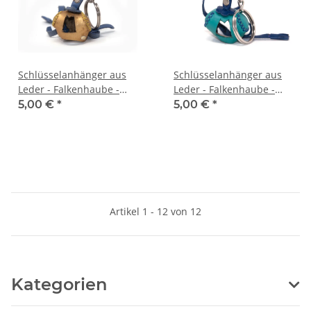
Schlüsselanhänger aus
Schlüsselanhänger aus
Leder - Falkenhaube -
Leder - Falkenhaube -
Mod. 01
Mod. 03
5,00 €
*
5,00 €
*
Artikel 1 - 12 von 12
Kategorien