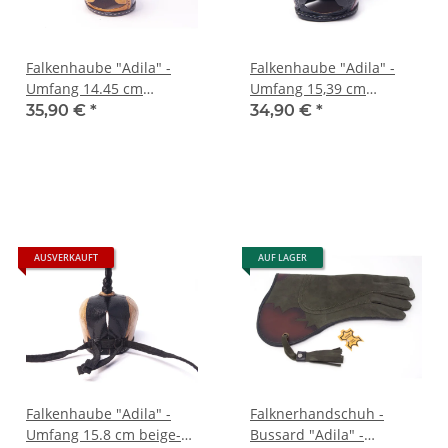
Falkenhaube "Adila" -
Falkenhaube "Adila" -
Umfang 14.45 cm
Umfang 15,39 cm
cognac/schwarz
schwarz-rot
35,90 €
*
34,90 €
*
AUSVERKAUFT
AUF LAGER
Falkenhaube "Adila" -
Falknerhandschuh -
Umfang 15.8 cm beige-
Bussard "Adila" -