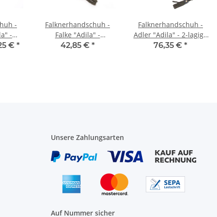
huh -
Falknerhandschuh -
Falknerhandschuh -
a" -
Falke "Adila" -
Adler "Adila" - 2-lagig -
Braun
Dunkelgrün / Braun
Dunkelgrün / Braun
25 €
*
42,85 €
*
76,35 €
*
Unsere Zahlungsarten
Auf Nummer sicher