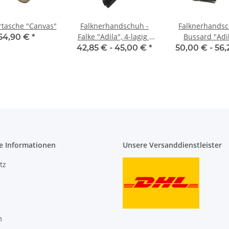
rtasche "Canvas"
Falknerhandschuh -
Falknerhandsc
Falke "Adila", 4-lagig -
Bussard "Adil
54,90 €
*
Dunkelgrün / Braun
Dunkelgrün / 
42,85 € -
45,00 €
*
50,00 € -
56,
e Informationen
Unsere Versanddienstleister
tz
m