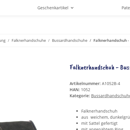
Geschenkartikel
Pat
ung
Falknerhandschuhe
Bussardhandschuhe
Falknerhandschuh - 
Falknerhandschuh - Buss
Artikelnummer:
A1052B-4
HAN:
1052
Kategorie:
Bussardhandschuh
Falknerhandschuh
aus weichem, dunkelgrü
mit Sattel gefertigt
mit angenähtem Ring