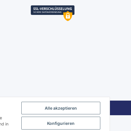
Powered by
JTL-Shop
Alle akzeptieren
ie
Konfigurieren
d in