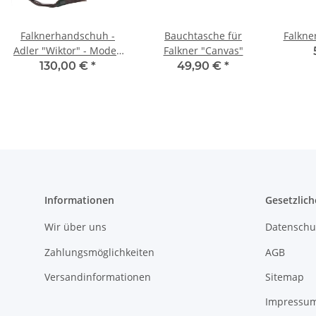
Falknerhandschuh -
Bauchtasche für
Falkne
Adler "Wiktor" - Modell
Falkner "Canvas"
15
130,00 €
*
49,90 €
*
Informationen
Gesetzlich
Wir über uns
Datenschu
Zahlungsmöglichkeiten
AGB
Versandinformationen
Sitemap
Impressu