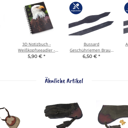
3D Notizbuch -
Bussard
A
Weißkopfseeadler -
Geschühriemen Braun
klein
weich
5,90 €
*
6,50 €
*
Ähnliche Artikel