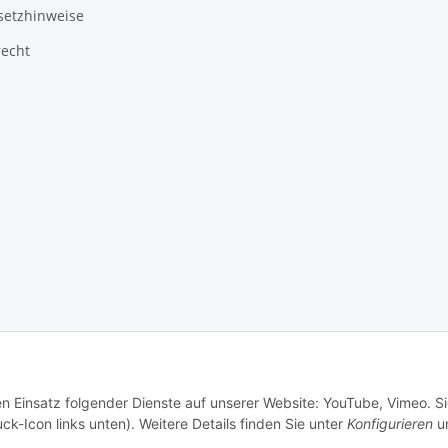
setzhinweise
recht
© TIPADA-Shop
en Einsatz folgender Dienste auf unserer Website: YouTube, Vimeo. S
ck-Icon links unten). Weitere Details finden Sie unter
Konfigurieren
un