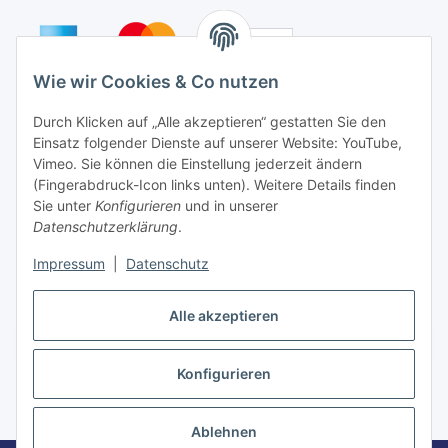
Wie wir Cookies & Co nutzen
Auf Nummer sicher
Durch Klicken auf „Alle akzeptieren“ gestatten Sie den
Einsatz folgender Dienste auf unserer Website: YouTube,
Vimeo. Sie können die Einstellung jederzeit ändern
(Fingerabdruck-Icon links unten). Weitere Details finden
Sie unter
Konfigurieren
und in unserer
Ein Partnershop der
Datenschutzerklärung
.
Impressum
|
Datenschutz
Alle akzeptieren
Vertrag widerrufen
Konfigurieren
* Alle Preise inkl. gesetzlicher USt., zzgl.
Versand
Ablehnen