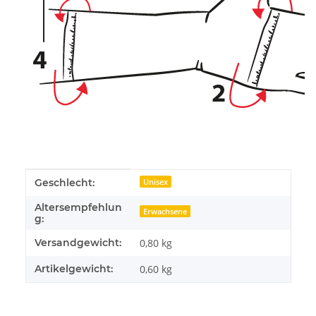
Produkteigenschaft
Wert
Geschlecht:
Unisex
Altersempfehlun
Erwachsene
g:
Versandgewicht:
0,80 kg
Artikelgewicht:
0,60
kg