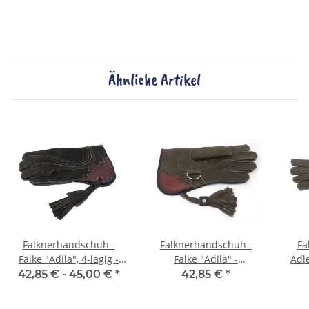
Ähnliche Artikel
Falknerhandschuh -
Falknerhandschuh -
Fa
Falke "Adila", 4-lagig -
Falke "Adila" -
Adle
Dunkelgrün / Braun
Dunkelgrün / Braun
Du
42,85 € -
45,00 €
*
42,85 €
*