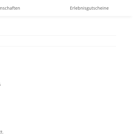
enschaften
Erlebnisgutscheine
G
t.