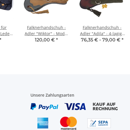
 für
Falknerhandschuh -
Falknerhandschuh -
 Leder,
Adler "Wiktor" - Model
Adler "Adila" - 4-lagig -
re
04-02
Dunkelgrün / Braun
*
120,00 €
*
76,35 € -
79,00 €
*
Unsere Zahlungsarten