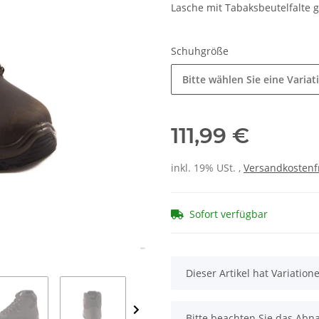
Lasche mit Tabaksbeutelfalte g
Schuhgröße
Bitte wählen Sie eine Variat
111,99 €
inkl. 19% USt. ,
Versandkostenf
Sofort verfügbar
x
Dieser Artikel hat Variatio
x
Bitte beachten Sie das Abna