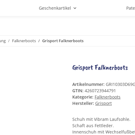
Geschenkartikel
Pat
ung
Falknerboots
Grisport Falknerboots
Grisport Falknerboots
Artikelnummer:
GRI10303D69
GTIN:
4260723944791
Kategorie:
Falknerboots
Hersteller:
Grisport
Schuh mit Vibram Laufsohle.
Schaft aus Fettleder.
Innenschuh mit Wechselfußbet