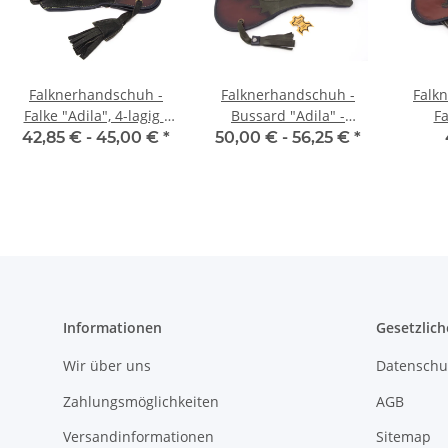
Falknerhandschuh -
Falknerhandschuh -
Falk
Falke "Adila", 4-lagig -
Bussard "Adila" -
Fa
Dunkelgrün / Braun
Dunkelgrün / Braun
Dunk
42,85 € -
45,00 €
*
50,00 € -
56,25 €
*
Informationen
Gesetzlich
Wir über uns
Datenschu
Zahlungsmöglichkeiten
AGB
Versandinformationen
Sitemap