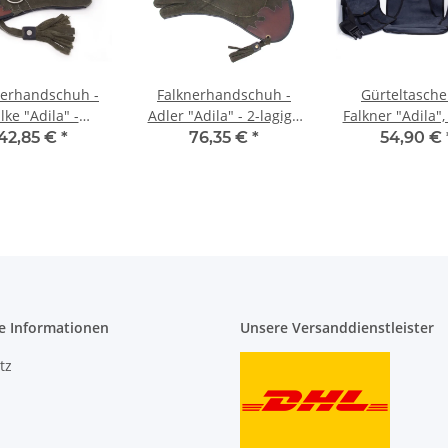
nerhandschuh -
Falknerhandschuh -
Gürteltasche
lke "Adila" -
Adler "Adila" - 2-lagig -
Falkner "Adila",
elgrün / Braun
Dunkelgrün / Braun
blau B-Wa
42,85 €
*
76,35 €
*
54,90 €
e Informationen
Unsere Versanddienstleister
tz